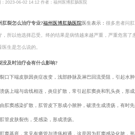
：2023-06-02 14:12 作者：福州医博肛肠医院
州肛裂怎么治疗专业?
福州医博肛肠医院
医生表示：
很多患者问肛
疗，所以他选择忍受。终的结果是病情越来越严重，严重危害了
看医生是怎么说的。
裂没及时治疗会有什么影响?
、裂口下端皮肤因炎症改变，浅部静脉及淋巴回流受阻，引起水
、溃疡上端与齿线相连，炎症扩散，常引起肛窦炎和乳头炎，形
、由肛窦感染扩散，肛管皮下形成小脓肿，破溃生成溃疡，有时
、肛管皮肤裂伤，受感染，形成溃疡。
、肛窦基底，常见有瘘管与溃疡相通，这是因为肛窦感染化脓，