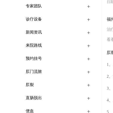
日期
专家团队
诊疗设备
福
治
新闻资讯
看
来院路线
肛
预约挂号
1
肛门流脓
2
肛裂
3
直肠脱出
4
便血
5