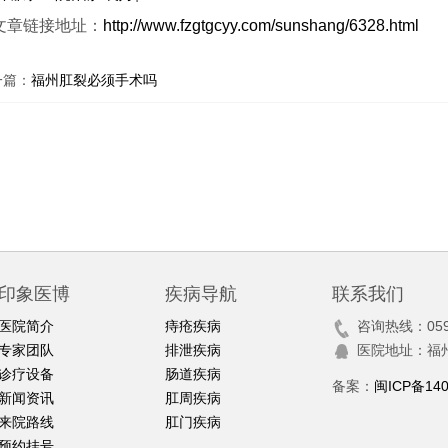
文章链接地址：
http://www.fzgtgcyy.com/sunshang/6328.html
一篇：
福州肛裂必须手术吗
印象医博
疾病导航
联系我们
医院简介
痔疮疾病
咨询热线：0591
专家团队
排泄疾病
医院地址：福
诊疗设备
肠道疾病
备案：
闽ICP备140
新闻资讯
肛周疾病
来院路线
肛门疾病
预约挂号