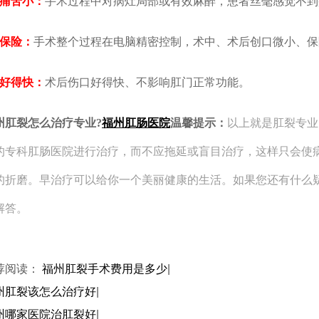
、痛苦小：
手术过程中对病灶局部或有效麻醉，患者丝毫感觉不到
、保险：
手术整个过程在电脑精密控制，术中、术后创口微小、保
、好得快：
术后伤口好得快、不影响肛门正常功能。
州肛裂怎么治疗专业?
福州肛肠医院
温馨提示：
以上就是肛裂专业
的专科肛肠医院进行治疗，而不应拖延或盲目治疗，这样只会使
的折磨。早治疗可以给你一个美丽健康的生活。如果您还有什么
解答。
荐阅读：
福州肛裂手术费用是多少
|
州肛裂该怎么治疗好
|
州哪家医院治肛裂好
|