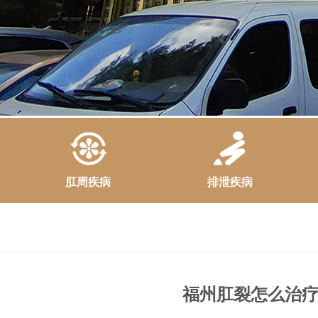
肛周疾病
排泄疾病
福州肛裂怎么治