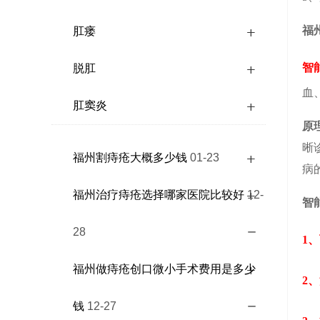
福
肛瘘
智
脱肛
血
肛窦炎
原
晰
福州割痔疮大概多少钱
01-23
病
福州治疗痔疮选择哪家医院比较好
12-
智
28
1
福州做痔疮创口微小手术费用是多少
2
钱
12-27