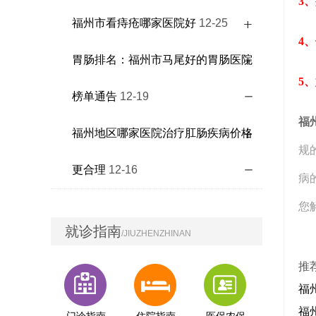
3
福州市看痔疮哪家医院好
12-25
4
胃肠排名：福州市马尾好的胃肠医院
5
榜单通告
12-19
福
福州地区哪家医院治疗肛肠疾病价格
规
更合理
12-16
病
您
就诊指南
/JIUZHENZHINAN
推
福
福